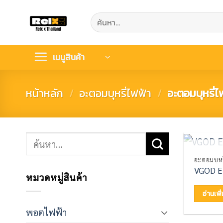
Skip
ค้นหา:
to
content
เมนูสินค้า
หน้าหลัก
/
อะตอมบุหรี่ไฟฟ้า
/
อะตอมบุหรี่
ค้นหา:
สิน
อะตอมบุหร
VGOD E
หมวดหมู่สินค้า
อ่านเพิ
พอตไฟฟ้า