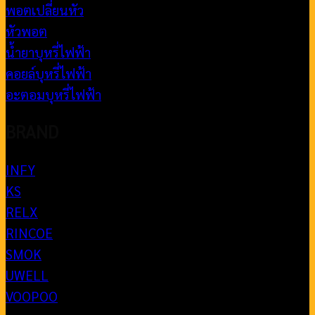
พอตเปลี่ยนหัว
หัวพอต
น้ำยาบุหรี่ไฟฟ้า
คอยล์บุหรี่ไฟฟ้า
อะตอมบุหรี่ไฟฟ้า
BRAND
INFY
KS
RELX
RINCOE
SMOK
UWELL
VOOPOO