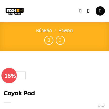
Skip
to
content
หน้าหลัก
/
หัวพอต
-18%
Coyok Pod
ล้างค่า