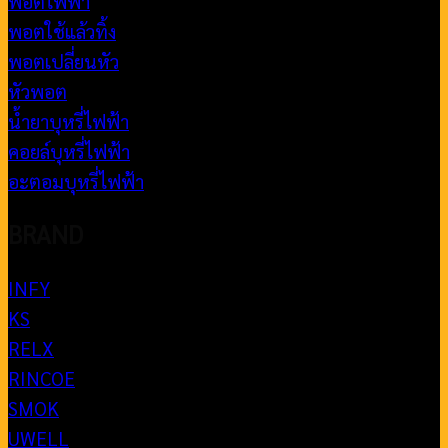
พอตไฟฟ้า
พอตใช้แล้วทิ้ง
พอตเปลี่ยนหัว
หัวพอต
น้ำยาบุหรี่ไฟฟ้า
คอยล์บุหรี่ไฟฟ้า
อะตอมบุหรี่ไฟฟ้า
BRAND
INFY
KS
RELX
RINCOE
SMOK
UWELL