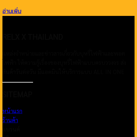
อ่านเพิ่ม
RELX X THAILAND
แหล่งจำหน่ายและข่าวสารเกี่ยวกับบุหรี่ไฟฟ้าและพอต
ไฟฟ้า ให้ความรู้เรื่องของบุหรี่ไฟฟ้าแบบครบววงจร ส่ง
สินค้าวันต่อวัน มีแอดมินให้บริการแบบ ALL IN ONE
SITEMAP
หน้าแรก
ร้านค้า
แบรนด์