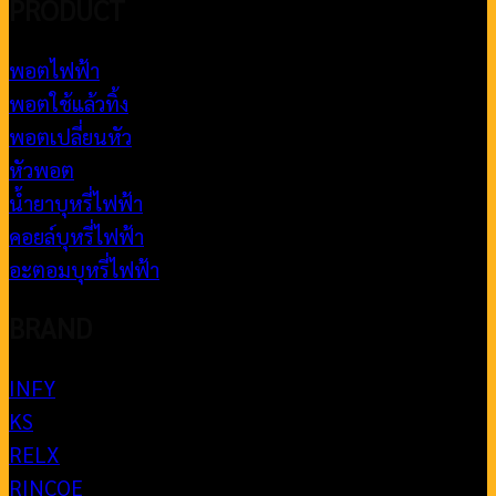
PRODUCT
พอตไฟฟ้า
พอตใช้แล้วทิ้ง
พอตเปลี่ยนหัว
หัวพอต
น้ำยาบุหรี่ไฟฟ้า
คอยล์บุหรี่ไฟฟ้า
อะตอมบุหรี่ไฟฟ้า
BRAND
INFY
KS
RELX
RINCOE