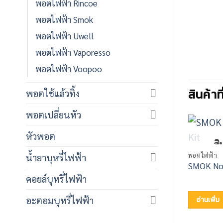
พอตไฟฟ้า Rincoe
พอตไฟฟ้า Smok
พอตไฟฟ้า Uwell
พอตไฟฟ้า Vaporesso
พอตไฟฟ้า Voopoo
สินค้าท
พอตใช้แล้วทิ้ง
พอตเปลี่ยนหัว
หัวพอต
สิ
พอตไฟฟ้า
น้ำยาบุหรี่ไฟฟ้า
SMOK Nor
คอยล์บุหรี่ไฟฟ้า
อะตอมบุหรี่ไฟฟ้า
อ่านเพิ่ม