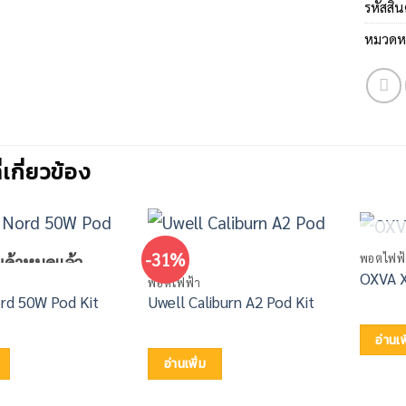
รหัสสิน
หมวดหม
ี่เกี่ยวข้อง
-31%
พอตไฟฟ้
นค้าหมดแล้ว
OXVA X
พอตไฟฟ้า
d 50W Pod Kit
Uwell Caliburn A2 Pod Kit
อ่านเพ
อ่านเพิ่ม