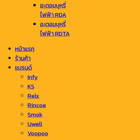
อะตอมบุหรี่
ไฟฟ้า RDA
อะตอมบุหรี่
ไฟฟ้า RDTA
หน้าแรก
ร้านค้า
แบรนด์
Infy
KS
Relx
Rincoe
Smok
Uwell
Voopoo