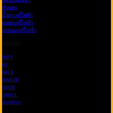
หัวพอต
น้ำยาบุหรี่ไฟฟ้า
คอยล์บุหรี่ไฟฟ้า
อะตอมบุหรี่ไฟฟ้า
BRAND
INFY
KS
RELX
RINCOE
SMOK
UWELL
VOOPOO