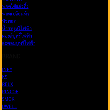
พอตใช้แล้วทิ้ง
พอตเปลี่ยนหัว
หัวพอต
น้ำยาบุหรี่ไฟฟ้า
คอยล์บุหรี่ไฟฟ้า
อะตอมบุหรี่ไฟฟ้า
BRAND
INFY
KS
RELX
RINCOE
SMOK
UWELL