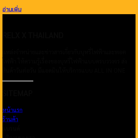
อ่านเพิ่ม
RELX X THAILAND
แหล่งจำหน่ายและข่าวสารเกี่ยวกับบุหรี่ไฟฟ้าและพอต
ไฟฟ้า ให้ความรู้เรื่องของบุหรี่ไฟฟ้าแบบครบววงจร ส่ง
สินค้าวันต่อวัน มีแอดมินให้บริการแบบ ALL IN ONE
SITEMAP
หน้าแรก
ร้านค้า
แบรนด์
บริการของเรา