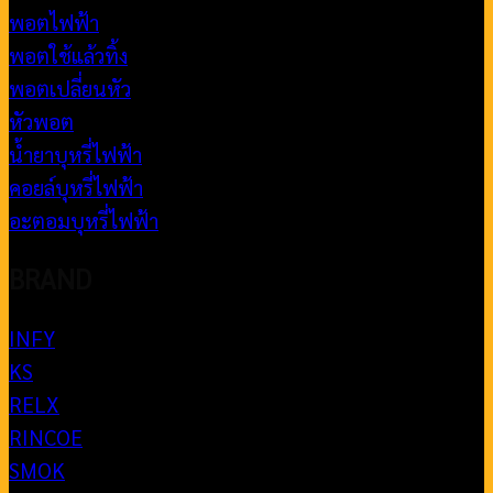
พอตไฟฟ้า
พอตใช้แล้วทิ้ง
พอตเปลี่ยนหัว
หัวพอต
น้ำยาบุหรี่ไฟฟ้า
คอยล์บุหรี่ไฟฟ้า
อะตอมบุหรี่ไฟฟ้า
BRAND
INFY
KS
RELX
RINCOE
SMOK