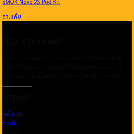
SMOK Novo 2S Pod Kit
อ่านเพิ่ม
RELX X THAILAND
แหล่งจำหน่ายและข่าวสารเกี่ยวกับบุหรี่ไฟฟ้าและพอต
ไฟฟ้า ให้ความรู้เรื่องของบุหรี่ไฟฟ้าแบบครบววงจร ส่ง
สินค้าวันต่อวัน มีแอดมินให้บริการแบบ ALL IN ONE
SITEMAP
หน้าแรก
ร้านค้า
แบรนด์