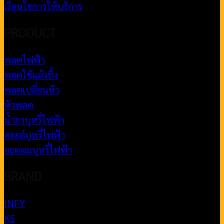
เงื่อนไขการให้บริการ
PRODUCT
พอตไฟฟ้า
พอตใช้แล้วทิ้ง
พอตเปลี่ยนหัว
หัวพอต
น้ำยาบุหรี่ไฟฟ้า
คอยล์บุหรี่ไฟฟ้า
อะตอมบุหรี่ไฟฟ้า
BRAND
INFY
KS