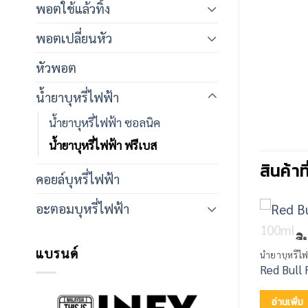
พอตใช้แล้วทิ้ง
พอตเปลี่ยนหัว
หัวพอต
น้ำยาบุหรี่ไฟฟ้า
น้ำยาบุหรี่ไฟฟ้า ซอลนิค
น้ำยาบุหรี่ไฟฟ้า ฟรีเบส
สินค้าท
คอยล์บุหรี่ไฟฟ้า
อะตอมบุหรี่ไฟฟ้า
้าหมดแล้ว
น้ำยาบุหรี่ไฟฟ้า
สิ
eebase 60ml
Jam Toast 100ml
แบรนด์
น้ำยาบุหรี่ไ
Red Bull 
อ่านเพิ่ม
อ่านเพิ่ม