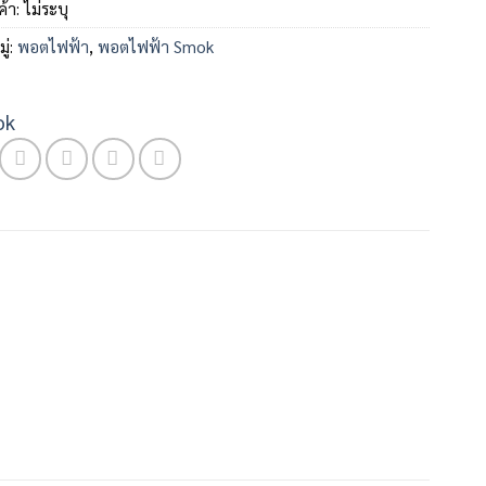
ค้า:
ไม่ระบุ
ู่:
พอตไฟฟ้า
,
พอตไฟฟ้า Smok