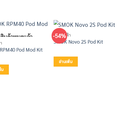
-54%
พอตไฟฟ้า
สินค้าหมดแล้ว
SMOK Novo 2S Pod Kit
า
พอตไ
Uwel
RPM40 Pod Mod Kit
Visi
อ่านเพิ่ม
ิ่ม
อ่