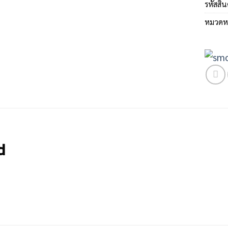
รหัสสิน
หมวดหม
d